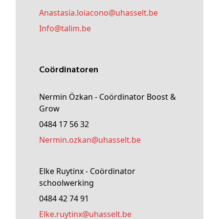
anastasia
.loiacono@
uhasselt
.be
Info@
talim
.be
Coördinatoren
Nermin Özkan - Coördinator Boost &
Grow
0484 17 56 32
nermin
.ozkan@
uhasselt
.be
Elke Ruytinx - Coördinator
schoolwerking
0484 42 74 91
elke
.ruytinx@
uhasselt
.be