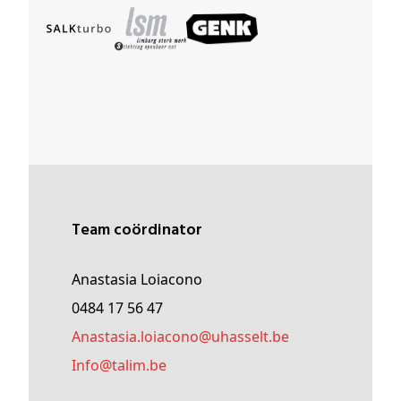
Team coördinator
Anastasia Loiacono
0484 17 56 47
anastasia
.loiacono@
uhasselt
.be
Info@
talim
.be