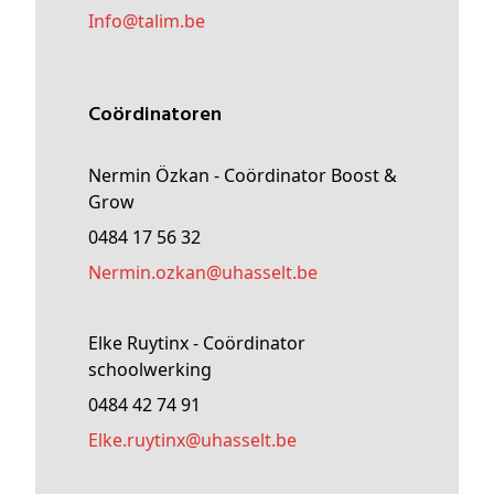
Info@
talim
.be
Coördinatoren
Nermin Özkan - Coördinator Boost &
Grow
0484 17 56 32
nermin
.ozkan@
uhasselt
.be
Elke Ruytinx - Coördinator
schoolwerking
0484 42 74 91
elke
.ruytinx@
uhasselt
.be