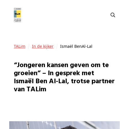
TALim
In de kijker
Ismaël BenAl-Lal
“Jongeren kansen geven om te
groeien” – In gesprek met
Ismaël Ben Al-Lal, trotse partner
van TALim